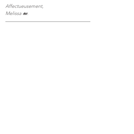
Affectueusement,
Melissa 🐋.
Satanic Fashion Show Inside a 
Church at London Fashion 
Week - by Vigilant Citizen
.