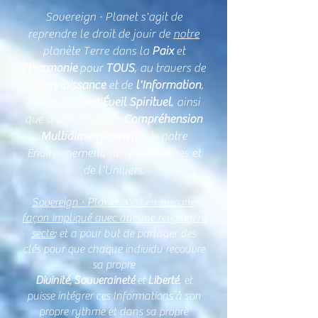
Sovereign · Planet s'agit de
reprendre le droit de jouir de
notre
planète Terre dans la
Paix
et
l'Harmonie
pour
TOUS
, au travers de
la
Connaissance
et de
l'Information
,
au travers de l'
Éveil Spirituel
, ainsi
que d'une nouvelle
Compréhension
Multidimensionnelle
de notre
Environnement, de Nous-Mêmes et
de l'Univers.
Sovereign · Planet n'est en aucune
façon impliqué avec aucune religion, ni
secte
; et a pour but de partager des
clés pour que chaque individu recouvre
sa propre
Divinité
,
Souveraineté
et
Liberté
, et
puisse intégrer ces Informations à son
propre rythme et dans sa propre