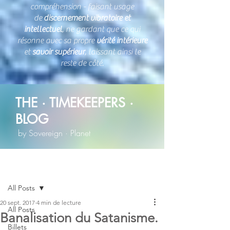
compréhension - faisant usage
de
discernement vibratoire et
intellectuel
, ne gardant que ce qui
résonne avec sa propre
vérité intérieure
et
savoir supérieur
, laissant ainsi le
reste de côté.
THE · TIMEKEEPERS ·
BLOG
by Sovereign · Planet
Post
All Posts
20 sept. 2017
4 min de lecture
All Posts
Banalisation du Satanisme.
Billets