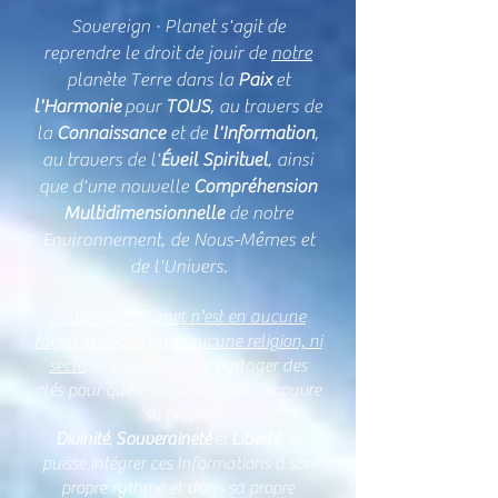
Sovereign · Planet s'agit de
reprendre le droit de jouir de
notre
planète Terre dans la
Paix
et
l'Harmonie
pour
TOUS
, au travers de
la
Connaissance
et de
l'Information
,
au travers de l'
Éveil Spirituel
, ainsi
que d'une nouvelle
Compréhension
Multidimensionnelle
de notre
Environnement, de Nous-Mêmes et
de l'Univers.
Sovereign · Planet n'est en aucune
façon impliqué avec aucune religion, ni
secte
; et a pour but de partager des
clés pour que chaque individu recouvre
sa propre
Divinité
,
Souveraineté
et
Liberté
, et
puisse intégrer ces Informations à son
propre rythme et dans sa propre