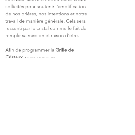
sollicités pour soutenir l'amplification 
de nos prières, nos intentions et notre 
travail de manière générale. Cela sera 
ressenti par le cristal comme le fait de 
remplir sa mission et raison d'être.
Afin de programmer la 
Grille de 
Cristaux
, nous pouvons:
1. ouvrir une session et déclarer notre 
intention de le faire,
2. puis lire notre prière ou intention (à 
voix haute si possible), 
3. monter notre grille tout en 
maintenant cette intention
4. et enfin répéter une nouvelle fois la 
prière.