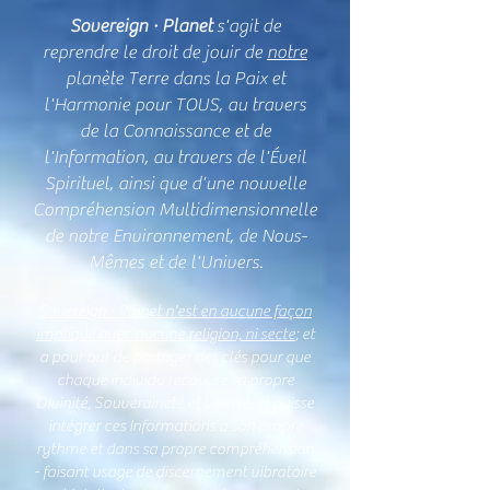
Sovereign · Planet
s'agit de
reprendre le droit de jouir de
notre
planète Terre dans la Paix et
l'Harmonie pour TOUS, au travers
de la Connaissance et de
l'Information, au travers de l'Éveil
Spirituel, ainsi que d'une nouvelle
Compréhension Multidimensionnelle
de notre Environnement, de Nous-
Mêmes et de l'Univers.
Sovereign · Planet n'est en aucune façon
impliqué avec aucune religion, ni secte
; et
a pour but de partager des clés pour que
chaque individu recouvre sa propre
Divinité, Souveraineté et Liberté, et puisse
intégrer ces Informations à son propre
rythme et dans sa propre compréhension
- faisant usage de discernement vibratoire