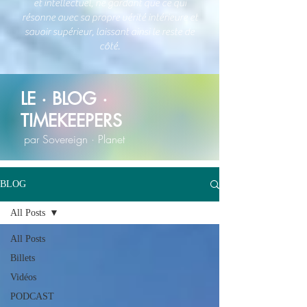
et intellectuel, ne gardant que ce qui
résonne avec sa propre vérité intérieure et
savoir supérieur, laissant ainsi le reste de
côté.
LE · BLOG ·
TIMEKEEPERS
par Sovereign · Planet
BLOG
All Posts
All Posts
Billets
Vidéos
PODCAST