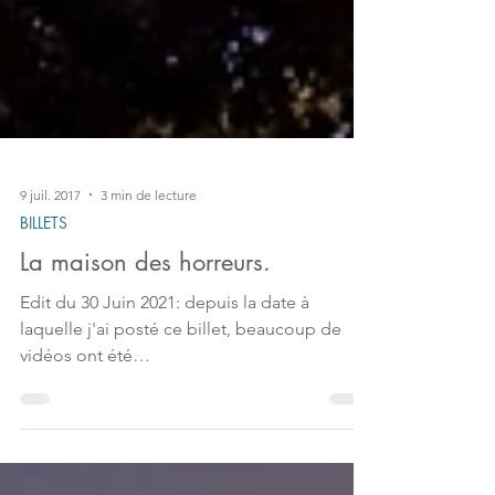
9 juil. 2017
3 min de lecture
BILLETS
La maison des horreurs.
Edit du 30 Juin 2021: depuis la date à
laquelle j'ai posté ce billet, beaucoup de
vidéos ont été
supprimées/bannies/censurées de
YouTube,...