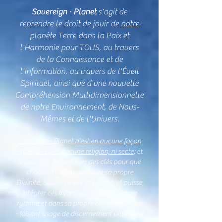
Sovereign · Planet
s'agit de
reprendre le droit de jouir de
notre
planète Terre dans la Paix et
l'Harmonie pour TOUS, au travers
de la Connaissance et de
l'Information, au travers de l'Éveil
Spirituel, ainsi que d'une nouvelle
Compréhension Multidimensionnelle
de notre Environnement, de Nous-
Mêmes et de l'Univers.
Sovereign · Planet n'est en aucune façon
impliqué avec aucune religion, ni secte
; et
a pour but de partager des clés pour que
chaque individu recouvre sa propre
Divinité, Souveraineté et Liberté, et puisse
intégrer ces Informations à son propre
rythme et dans sa propre compréhension
- faisant usage de discernement vibratoire