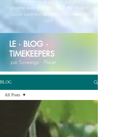
et intellectuel, ne gardant que ce qui
résonne avec sa propre vérité intérieure et
savoir supérieur, laissant ainsi le reste de
côté.
LE · BLOG ·
TIMEKEEPERS
par Sovereign · Planet
BLOG
All Posts
All Posts
Billets
Vidéos
PODCAST