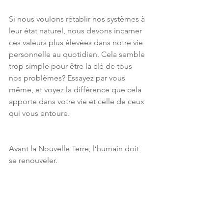
Si nous voulons rétablir nos systèmes à 
leur état naturel, nous devons incarner 
ces valeurs plus élevées dans notre vie 
personnelle au quotidien. Cela semble 
trop simple pour être la clé de tous 
nos problèmes? Essayez par vous 
même, et voyez la différence que cela 
apporte dans votre vie et celle de ceux 
qui vous entoure.
Avant la Nouvelle Terre, l’humain doit 
se renouveler.
La Renaissance dont tant parlent, l’Éveil 
Collectif, l’Ascension, c’est avant tout la 
notre, humains. Alors seulement 