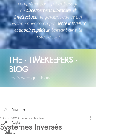
compréhension - faisant usage
de
discernement vibratoire et
intellectuel
, ne gardant que ce qui
résonne avec sa propre
vérité intérieure
et
savoir supérieur
, laissant ainsi le
reste de côté.
THE · TIMEKEEPERS ·
BLOG
by Sovereign · Planet
Post
All Posts
13 juin 2020
3 min de lecture
All Posts
Systèmes Inversés
Billets