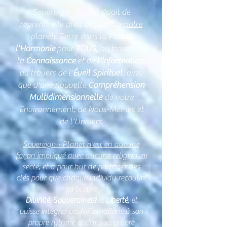
Sovereign · Planet s'agit de
reprendre le droit de jouir de
notre
planète Terre dans la
Paix
et
l'Harmonie
pour
TOUS
, au travers de
la
Connaissance
et de
l'Information
,
au travers de l'
Éveil Spirituel
, ainsi
que d'une nouvelle
Compréhension
Multidimensionnelle
de notre
Environnement, de Nous-Mêmes et
de l'Univers.
Sovereign · Planet n'est en aucune
façon impliqué avec aucune religion, ni
secte
; et a pour but de partager des
clés pour que chaque individu recouvre
sa propre
Divinité
,
Souveraineté
et
Liberté
, et
puisse intégrer ces Informations à son
propre rythme et dans sa propre